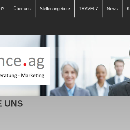
rt?
Über uns
Stellenangebote
TRAVEL7
News
K
E UNS